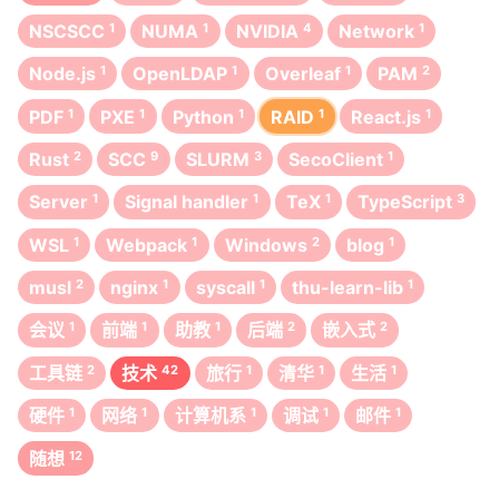
NSCSCC
1
NUMA
1
NVIDIA
4
Network
1
Node.js
1
OpenLDAP
1
Overleaf
1
PAM
2
PDF
1
PXE
1
Python
1
RAID
1
React.js
1
Rust
2
SCC
9
SLURM
3
SecoClient
1
Server
1
Signal handler
1
TeX
1
TypeScript
3
WSL
1
Webpack
1
Windows
2
blog
1
musl
2
nginx
1
syscall
1
thu-learn-lib
1
会议
1
前端
1
助教
1
后端
2
嵌入式
2
工具链
2
技术
42
旅行
1
清华
1
生活
1
硬件
1
网络
1
计算机系
1
调试
1
邮件
1
随想
12