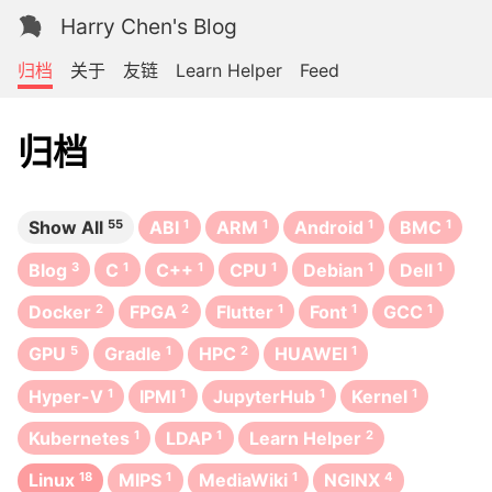
Harry Chen's Blog
归档
关于
友链
Learn Helper
Feed
归档
Show All
55
ABI
1
ARM
1
Android
1
BMC
1
Blog
3
C
1
C++
1
CPU
1
Debian
1
Dell
1
Docker
2
FPGA
2
Flutter
1
Font
1
GCC
1
GPU
5
Gradle
1
HPC
2
HUAWEI
1
Hyper-V
1
IPMI
1
JupyterHub
1
Kernel
1
Kubernetes
1
LDAP
1
Learn Helper
2
Linux
18
MIPS
1
MediaWiki
1
NGINX
4