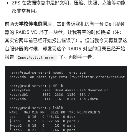
ZFS 在数据恢复中是好文明，压缩、快照、克隆等功能
都非常有用。
前两天
学校停电倒闸
后，杰哥告诉我机房有一台 Dell 服务
器的 RAID5 VD 坏了一块盘，让我有空的时候换掉（注：
其实它两年前已经开始报告错误了）。但当我今天再登录这
台服务器的时候，却发现这个 RAID5 对应的目录已经开始
报告
了。再随手一看：
Input/output error
harry@raid-server:~$ mount | grep sda

/dev/sda1 on /data type ext4 (rw,relatime,errors=remount-ro)
harry@raid-server:~$ df -h

Filesystem      Size  Used Avail Use% Mounted on

/dev/sdb1       366G  233G  115G  68% /

/dev/sda1        11T  1.6T  8.8T  15% /data

harry@raid-server:~$ lsblk

NAME   MAJ:MIN RM   SIZE RO TYPE MOUNTPOINTS

sdb      8:16   0 446.6G  0 disk

├─sdb1   8:17   0 372.6G  0 part /

├─sdb2   8:18   0     1K  0 part

└─sdb5   8:21   0    74G  0 part
