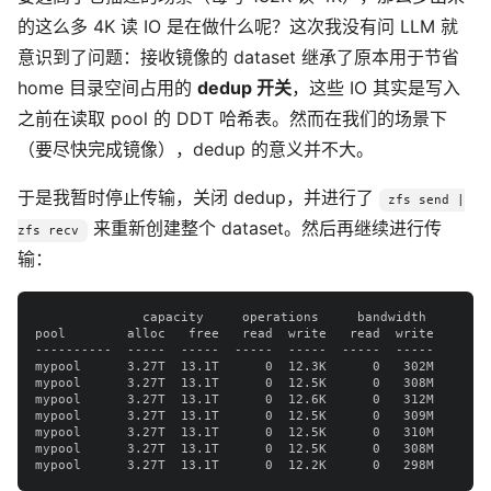
的这么多 4K 读 IO 是在做什么呢？这次我没有问 LLM 就
意识到了问题：接收镜像的 dataset 继承了原本用于节省
home 目录空间占用的
dedup 开关
，这些 IO 其实是写入
之前在读取 pool 的 DDT 哈希表。然而在我们的场景下
（要尽快完成镜像），dedup 的意义并不大。
于是我暂时停止传输，关闭 dedup，并进行了
zfs send |
来重新创建整个 dataset。然后再继续进行传
zfs recv
输：
              capacity     operations     bandwidth

pool        alloc   free   read  write   read  write

----------  -----  -----  -----  -----  -----  -----

mypool      3.27T  13.1T      0  12.3K      0   302M

mypool      3.27T  13.1T      0  12.5K      0   308M

mypool      3.27T  13.1T      0  12.6K      0   312M

mypool      3.27T  13.1T      0  12.5K      0   309M

mypool      3.27T  13.1T      0  12.5K      0   310M

mypool      3.27T  13.1T      0  12.5K      0   308M
