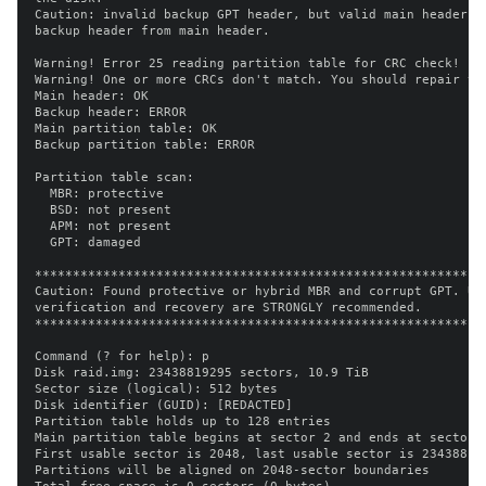
Caution: invalid backup GPT header, but valid main header; r
backup header from main header.

Warning! Error 25 reading partition table for CRC check!

Warning! One or more CRCs don't match. You should repair the
Main header: OK

Backup header: ERROR

Main partition table: OK

Backup partition table: ERROR

Partition table scan:

  MBR: protective

  BSD: not present

  APM: not present

  GPT: damaged

************************************************************
Caution: Found protective or hybrid MBR and corrupt GPT. Usi
verification and recovery are STRONGLY recommended.

************************************************************
Command (? for help): p

Disk raid.img: 23438819295 sectors, 10.9 TiB

Sector size (logical): 512 bytes

Disk identifier (GUID): [REDACTED]

Partition table holds up to 128 entries

Main partition table begins at sector 2 and ends at sector 3
First usable sector is 2048, last usable sector is 234388192
Partitions will be aligned on 2048-sector boundaries
