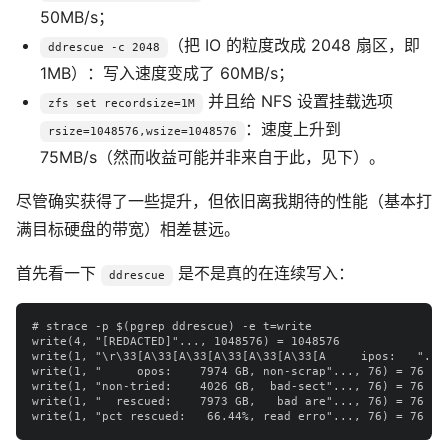
50MB/s；
（把 IO 的粒度改成 2048 扇区，即
ddrescue -c 2048
1MB）：写入速度变成了 60MB/s；
并且给 NFS 设置挂载选项
zfs set recordsize=1M
：速度上升到
rsize=1048576,wsize=1048576
75MB/s（然而收益可能并非来自于此，见下）。
尽管确实获得了一些提升，但依旧离我期待的性能（基本打
满目标硬盘的带宽）相差甚远。
首先看一下
是不是真的在连续写入：
ddrescue
# strace -p $(pgrep ddrescue) -e t=write

write(4, "[REDACTED]"..., 1048576) = 1048576

write(1, "\r\33[A\33[A\33[A\33[A\33[A\33[A     ipos:   "...,
write(1, "     opos:    7974 GB, non-scrap"..., 76) = 76

write(1, "non-tried:    4026 GB,  bad-sect"..., 76) = 76

write(1, "  rescued:    7973 GB,   bad are"..., 76) = 76
