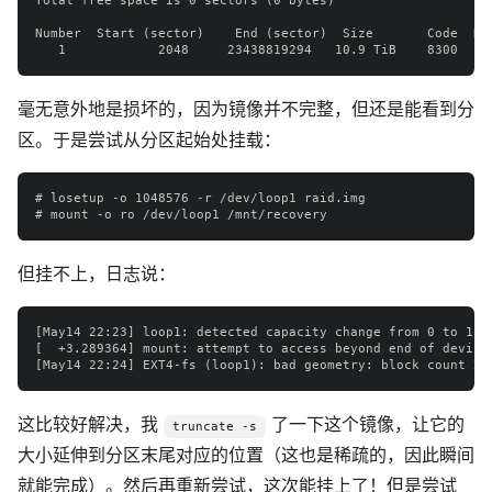
Total free space is 0 sectors (0 bytes)

Number  Start (sector)    End (sector)  Size       Code  Nam
毫无意外地是损坏的，因为镜像并不完整，但还是能看到分
区。于是尝试从分区起始处挂载：
# losetup -o 1048576 -r /dev/loop1 raid.img

但挂不上，日志说：
[May14 22:23] loop1: detected capacity change from 0 to 1171
[  +3.289364] mount: attempt to access beyond end of device

这比较好解决，我
了一下这个镜像，让它的
truncate -s
大小延伸到分区末尾对应的位置（这也是稀疏的，因此瞬间
就能完成）。然后再重新尝试，这次能挂上了！但是尝试