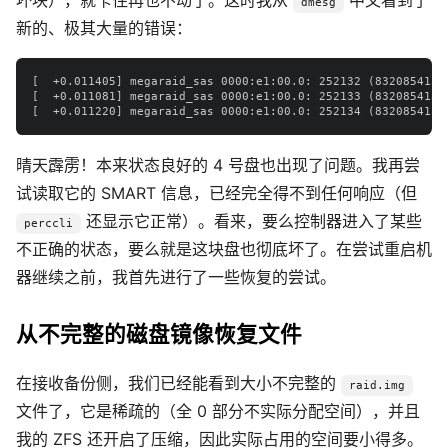
坏块），就卡住再也不动了。这时我从
中又看到了
dmesg
新的、极其大量的错误：
[  +0.011405] megaraid_sas 0000:e1:00.0: 252132 (832085413s
[  +0.011081] megaraid_sas 0000:e1:00.0: 252133 (832085413s
晴天霹雳！本来状态良好的 4 号盘也出现了问题。我再尝
试读取它的 SMART 信息，已经完全得不到任何响应（但
还显示它正常）。看来，要么控制器进入了某些
perccli
不正确的状态，要么就是这块盘也彻底坏了。在尝试重启机
器继续之前，我首先进行了一些恢复的尝试。
从不完整的磁盘镜像恢复文件
在接收备份侧，我们已经能看到大小不完整的
raid.img
文件了，它是稀疏的（全 0 部分不实际分配空间），并且
我的 ZFS 还开启了压缩，因此实际占用的空间要小得多。