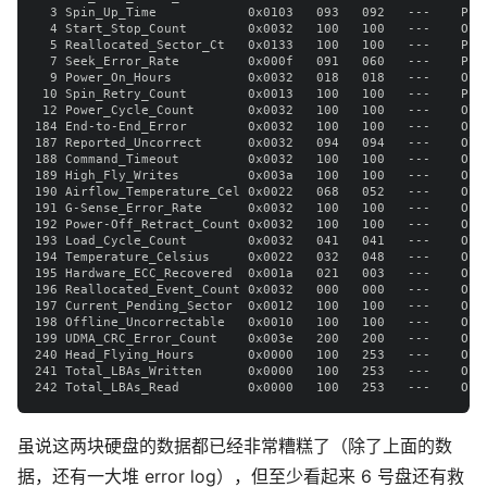
  3 Spin_Up_Time            0x0103   093   092   ---    Pre-
  4 Start_Stop_Count        0x0032   100   100   ---    Old_
  5 Reallocated_Sector_Ct   0x0133   100   100   ---    Pre-
  7 Seek_Error_Rate         0x000f   091   060   ---    Pre-
  9 Power_On_Hours          0x0032   018   018   ---    Old_
 10 Spin_Retry_Count        0x0013   100   100   ---    Pre-
 12 Power_Cycle_Count       0x0032   100   100   ---    Old_
184 End-to-End_Error        0x0032   100   100   ---    Old_
187 Reported_Uncorrect      0x0032   094   094   ---    Old_
188 Command_Timeout         0x0032   100   100   ---    Old_
189 High_Fly_Writes         0x003a   100   100   ---    Old_
190 Airflow_Temperature_Cel 0x0022   068   052   ---    Old
191 G-Sense_Error_Rate      0x0032   100   100   ---    Old_
192 Power-Off_Retract_Count 0x0032   100   100   ---    Old_
193 Load_Cycle_Count        0x0032   041   041   ---    Old_
194 Temperature_Celsius     0x0022   032   048   ---    Old_
195 Hardware_ECC_Recovered  0x001a   021   003   ---    Old_
196 Reallocated_Event_Count 0x0032   000   000   ---    Old_
197 Current_Pending_Sector  0x0012   100   100   ---    Old_
198 Offline_Uncorrectable   0x0010   100   100   ---    Old_
199 UDMA_CRC_Error_Count    0x003e   200   200   ---    Old_
240 Head_Flying_Hours       0x0000   100   253   ---    Old_
241 Total_LBAs_Written      0x0000   100   253   ---    Old_
虽说这两块硬盘的数据都已经非常糟糕了（除了上面的数
据，还有一大堆 error log），但至少看起来 6 号盘还有救