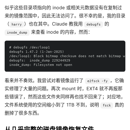
似乎这些目录项指向的 inode 或相关元数据没有在复制过
来的镜像范围中，因此无法访问了。很不幸的是，我的目录
（
）也在其中。Claude 教我用
的
harry
debugfs
来查看 inode 的内容，然而：
inode_dump
# debugfs /dev/loop1

debugfs 1.47.2 (1-Jan-2025)

/dev/loop1: Block bitmap checksum does not match bitmap whil
debugfs:  inode_dump 229244929

看来并不奏效。我尝试对着镜像运行了
，它确
e2fsck -fy
实修理了大量的问题。再次 mount 时，EXT4 就不再报那
些错误了，然而这些文件夹同样再也找不回来了；对应地，
文件系统使用的空间缩小到了 1TB 不到，说明
真的
fsck
删掉了很多东西。
从几乎完整的磁盘镜像恢复文件