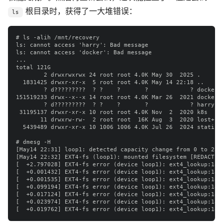
根目录时，获得了一大堆错误：
ls
# ls -alih /mnt/recovery

ls: cannot access 'harry': Bad message

ls: cannot access 'docker': Bad message

...

total 121G

        2 drwxrwxrwx 24 root root 4.0K May 30  2025 .

  1831425 drwxr-xr-x  5 root root 4.0K May 14 22:18 ..

        ? d?????????  ? ?    ?       ?            ? docker

151519233 drwx--x--x 14 root root 4.0K Mar 26  2021 docker.o
        ? d?????????  ? ?    ?       ?            ? harry

 31195137 drwxr-xr-x 10 root root 4.0K Nov  2  2020 k8s

       11 drwxrw-rw-  2 root root  16K Aug  3  2020 lost+fou
  5439489 drwxr-xr-x 10 1006 1006 4.0K Jul 26  2024 static

# dmesg -H 

[May14 22:31] loop1: detected capacity change from 0 to 2343
[May14 22:32] EXT4-fs (loop1): mounted filesystem [REDACTED]
[  +2.797028] EXT4-fs error (device loop1): ext4_lookup:181
[  +0.001432] EXT4-fs error (device loop1): ext4_lookup:181
[  +0.001535] EXT4-fs error (device loop1): ext4_lookup:181
[  +0.099194] EXT4-fs error (device loop1): ext4_lookup:181
[  +0.017124] EXT4-fs error (device loop1): ext4_lookup:181
[  +0.023974] EXT4-fs error (device loop1): ext4_lookup:181