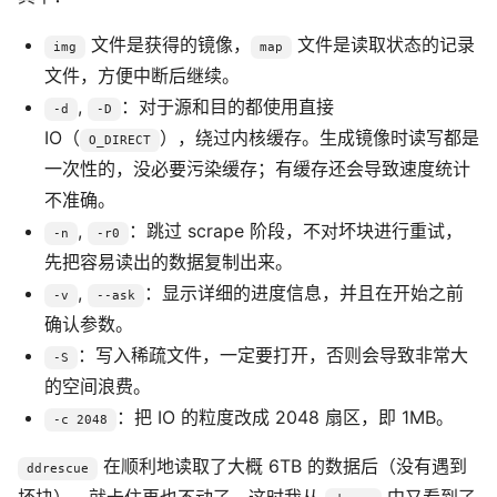
文件是获得的镜像，
文件是读取状态的记录
img
map
文件，方便中断后继续。
,
：对于源和目的都使用直接
-d
-D
IO（
），绕过内核缓存。生成镜像时读写都是
O_DIRECT
一次性的，没必要污染缓存；有缓存还会导致速度统计
不准确。
,
：跳过 scrape 阶段，不对坏块进行重试，
-n
-r0
先把容易读出的数据复制出来。
,
：显示详细的进度信息，并且在开始之前
-v
--ask
确认参数。
：写入稀疏文件，一定要打开，否则会导致非常大
-S
的空间浪费。
：把 IO 的粒度改成 2048 扇区，即 1MB。
-c 2048
在顺利地读取了大概 6TB 的数据后（没有遇到
ddrescue