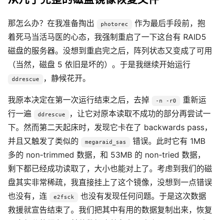
那怎么办？在我准备掏出
作为最后手段前，抱
photorec
着死马当活马医的心态，我强制重启了一下这台有 RAID5
磁盘的服务器。没想到重启完之后，阵列状态又变成了可用
（当然，磁盘 5 依旧是坏的）。于是我继续开始运行
，静候花开。
ddrescue
我原本决定在第一次运行结束之后，去掉
重新运
-n -r0
行一遍
，让它对原本读取不成功的部分再尝试一
ddrescue
下。然而第二天起床时，发现它卡在了 backwards pass，
并且又触发了类似的
错误。此时它有 1MB
megaraid_sas
多的 non-trimmed 数据，和 53MB 的 non-tried 数据，
剩下都已经成功读取了，大小也能对上了。考虑到我们的磁
盘其实非常稀疏，我直接挂上了这个镜像，没想到一点错误
也没有，连
也没有发现任何问题。于是这次数据
e2fsck
救援就宣告结束了。我们把其中有用的数据复制出来，恢复