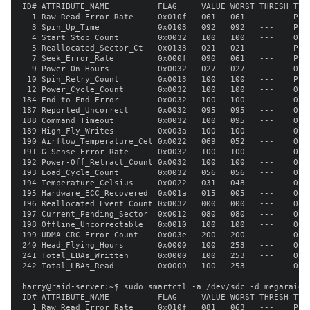
ID# ATTRIBUTE_NAME          FLAG     VALUE WORST THRESH TYPE
  1 Raw_Read_Error_Rate     0x010f   061   061   ---    Pre-
  3 Spin_Up_Time            0x0103   092   092   ---    Pre-
  4 Start_Stop_Count        0x0032   100   100   ---    Old_
  5 Reallocated_Sector_Ct   0x0133   021   021   ---    Pre-
  7 Seek_Error_Rate         0x000f   090   061   ---    Pre-
  9 Power_On_Hours          0x0032   027   027   ---    Old_
 10 Spin_Retry_Count        0x0013   100   100   ---    Pre-
 12 Power_Cycle_Count       0x0032   100   100   ---    Old_
184 End-to-End_Error        0x0032   100   100   ---    Old_
187 Reported_Uncorrect      0x0032   095   095   ---    Old_
188 Command_Timeout         0x0032   100   095   ---    Old_
189 High_Fly_Writes         0x003a   100   100   ---    Old_
190 Airflow_Temperature_Cel 0x0022   069   052   ---    Old
191 G-Sense_Error_Rate      0x0032   100   100   ---    Old_
192 Power-Off_Retract_Count 0x0032   100   100   ---    Old_
193 Load_Cycle_Count        0x0032   056   056   ---    Old_
194 Temperature_Celsius     0x0022   031   048   ---    Old_
195 Hardware_ECC_Recovered  0x001a   015   005   ---    Old_
196 Reallocated_Event_Count 0x0032   000   000   ---    Old_
197 Current_Pending_Sector  0x0012   080   080   ---    Old_
198 Offline_Uncorrectable   0x0010   100   100   ---    Old_
199 UDMA_CRC_Error_Count    0x003e   200   200   ---    Old_
240 Head_Flying_Hours       0x0000   100   253   ---    Old_
241 Total_LBAs_Written      0x0000   100   253   ---    Old_
242 Total_LBAs_Read         0x0000   100   253   ---    Old_
harry@raid-server:~$ sudo smartctl -a /dev/sdc -d megaraid,6
ID# ATTRIBUTE_NAME          FLAG     VALUE WORST THRESH TYPE
  1 Raw_Read_Error_Rate     0x010f   081   063   ---    Pre-