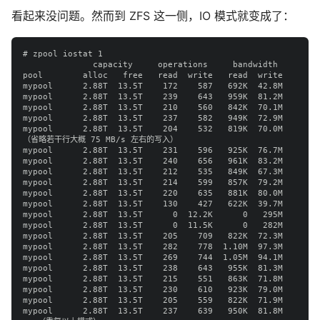
看起来没问题。然而到 ZFS 这一侧，IO 模式就变成了：
# zpool iostat 1

              capacity     operations     bandwidth

pool        alloc   free   read  write   read  write

mypool      2.88T  13.5T    172    587   692K  42.8M

mypool      2.88T  13.5T    239    643   959K  81.2M

mypool      2.88T  13.5T    210    560   842K  70.1M

mypool      2.88T  13.5T    237    582   949K  72.9M

mypool      2.88T  13.5T    204    532   819K  70.0M

（省略若干行大概 75 MB/s 左右的写入）

mypool      2.88T  13.5T    231    596   925K  76.7M

mypool      2.88T  13.5T    240    656   961K  83.2M

mypool      2.88T  13.5T    212    535   849K  67.3M

mypool      2.88T  13.5T    214    599   857K  79.2M

mypool      2.88T  13.5T    220    635   881K  80.0M

mypool      2.88T  13.5T    130    427   622K  39.7M

mypool      2.88T  13.5T      0  12.2K      0   295M

mypool      2.88T  13.5T      0  11.5K      0   282M

mypool      2.88T  13.5T    205    709   822K  72.3M

mypool      2.88T  13.5T    282    778  1.10M  97.3M

mypool      2.88T  13.5T    269    744  1.05M  94.1M

mypool      2.88T  13.5T    238    643   955K  81.3M

mypool      2.88T  13.5T    215    551   863K  71.8M

mypool      2.88T  13.5T    230    610   923K  79.0M

mypool      2.88T  13.5T    205    559   822K  71.9M

mypool      2.88T  13.5T    237    639   950K  81.8M
