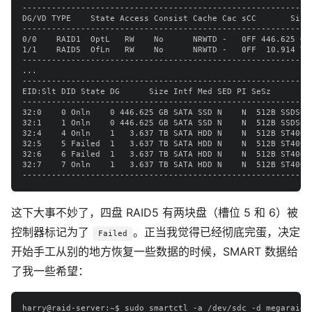
------------------------------------------------------------
DG/VD TYPE    State Access Consist Cache Cac sCC       Size 
------------------------------------------------------------
0/0    RAID1  OptL   RW    No      NRWTD -   0FF 446.625 GB

1/1    RAID5  OfLn   RW    No      NRWTD -   0FF  10.914 TB

------------------------------------------------------------
...

------------------------------------------------------------
EID:Slt DID State DG      Size Intf Med SED PI SeSz         
------------------------------------------------------------
32:0    0 Onln    0 446.625 GB SATA SSD N    N  512B SSDSC2K
32:1    1 Onln    0 446.625 GB SATA SSD N    N  512B SSDSC2K
32:4    4 Onln    1   3.637 TB SATA HDD N    N  512B ST4000N
32:5    5 Failed  1   3.637 TB SATA HDD N    N  512B ST4000N
32:6    6 Failed  1   3.637 TB SATA HDD N    N  512B ST4000N
32:7    7 Onln    1   3.637 TB SATA HDD N    N  512B ST4000N
这下大事不妙了，四盘 RAID5 有两块盘（槽位 5 和 6）被
控制器标记为了
。正当我觉得已经彻底完蛋，决定
Failed
开始手工从别的地方恢复一些数据的时候，SMART 数据给
了我一些希望：
harry@raid-server:~$ sudo smartctl -a /dev/sdc -d megaraid,5