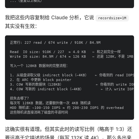
我把这些内容复制给 Claude 分析，它说
recordsize=1M
其实没有生效：
正常行: 227 read / 674 write / 910K / 84.9M

Read  IO size: 910K / 227  ≈ 4.0 KB   ← 和之前完全一样

Write IO size: 84.9M / 674 ≈ 126 KB   ← 还是 128K，不是 1MB！

写入一个 128KB 数据块的完整流程：

1. 从磁盘读取父级 indirect block（~4KB）   ← 你看到的 read IOPS

2. 在 ARC 中更新 block pointer

3. COW 写新的数据块（128KB）               ← 你看到的 write IOPS

4. COW 写新的 indirect block（~4KB）        ← 计入 write IOPS

损失去哪了？

每次写 128KB 数据，还要额外做一次 4KB 随机读

HDD 随机读：~100-150 IOPS ≈ 约 200-230 IOPS 的 overhead

这确实很有道理。但其实此时的读写比例（略高于 1:3）还
要远高于它描述的场景（每写 132K 读 4K），那么多出来