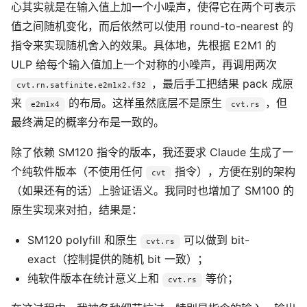
心其实就是在输入值上加一个小噪声，使得它在两个可表示
值之间随机变化，而后依然可以使用 round-to-nearest 的
指令来实现随机舍入的效果。具体地，先根据 E2M1 的
ULP 给每个输入值加上一个对称的小噪声，再调用两次
，最后手工把结果 pack 成原
cvt.rn.satfinite.e2m1x2.f32
来
的布局。这样虽然底层不是原生
，但
e2m1x4
cvt.rs
最终满足的概率分布是一致的。
除了依赖 SM120 指令的版本，我还要求 Claude 生成了一
个纯软件版本（不使用任何
指令），方便在别的架构
cvt
（如果还有的话）上验证语义。我同时也增加了 SM100 的
原生实现来对拍，结果是：
SM120 polyfill 和原生
可以做到 bit-
cvt.rs
exact（控制提供的随机 bit 一致）；
纯软件版本在统计意义上和
等价；
cvt.rs