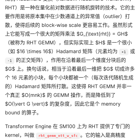
RHT）是一种在量化前对数据进行随机旋转的技术。它的主
要作用是将原本集中在少数通道上的异常值（outlier）打
散，使得后续的 block-wise scale 更容易工作。虽然形式
上它能写成一个很大的矩阵乘法 $G_{\text{rht}} = GH$
（被称为 RHT GEMM），但实际实现上 $H$ 是一个很小
（如 $16 \times 16$）Hadamard 矩阵（元素均为
或
+1
的正交矩阵），作用在沿着最后一个维度分块后的
-1
$G$ 上。换句话说，相当于沿着最后一维把 $G$ 切成许多
个 16 元素的小块，每个小块都被一个（每次迭代随机生成
的）Hadamard 矩阵所打散。这使得 RHT GEMM 并非一
个真正 $O(mnk)$ 的 GEMM 操作，而是降低到了
$O(\vert G \vert)$ 的复杂度，因此它是个 memory
bound 的算子。
Transformer Engine 在 SM100 上为 RHT 提供了专门的
kernel，叫做
。它的输入是高精度
rht_gemm_ntt_w_sfc