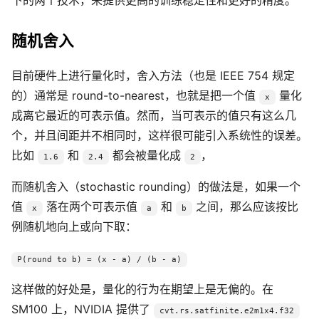
下的两个技术，来提供更高的训练稳定性和更好的精度。
随机舍入
目前硬件上进行量化时，舍入方法（也是 IEEE 754 规定
的）通常是 round-to-nearest，也就是把一个值
量化
x
成离它最近的可表示值。然而，当可表示的值只有这么几
个，并且间距并不相同时，这样很可能引入系统性的误差。
比如
和
都会被量化成
，
1.6
2.4
2
而随机舍入（stochastic rounding）的做法是，如果一个
值
落在两个可表示值
和
之间，那么应该按比
x
a
b
例随机地向上或向下取：
P(round to b) = (x - a) / (b - a)
这样做的好处是，量化的行为在期望上是无偏的。在
SM100 上，NVIDIA 提供了
cvt.rs.satfinite.e2m1x4.f32