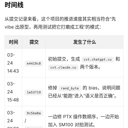
时间线
从提交记录来看，这个项目的推进速度其实相当符合“先
vibe 出原型，再用测试把它打磨成工程”的模式：
时间
提交
发生了什么
03-
初始提交，生成
和
cvt.chatgpt.cu
24
e4419c8
两个版本。
cvt.claude.cu
14:43
03-
修掉
的 bias，说明问题
rand_byte
24
1a53719
已经从“能跑”进入“语义是否正确”。
15:48
03-
9c5ba8a
一边修 PTX 操作数顺序，一边开始
24
/
加入 SM100 对拍测试。