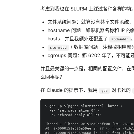
考虑到我也在 SLURM 上踩过各种各样的
文件系统问题：就算没有共享文件系统，
hostname 问题：如果机器名称和 I
hosts，并且我额外还配置了
NodeAddr
/ 数据库问题：注释掉相应部
slurmdbd
cgroups 问题：都 6202 年了，不可
并且最关键的一点是，相同的配置文件，在
么回事呢？
在 Claude 的提示下，我用
对卡死的
gdb
$ gdb -p $(pgrep slurmstepd) -batch \

  -ex "set pagination 0" \

  -ex "thread apply all bt"

Thread 1 (Thread 0x151e80a3fc00 (LWP 261104
#0  0x0000151e806a59ee in ?? () from /lib/x
#1  0x0000151e8069a668 in ?? () from /lib/x