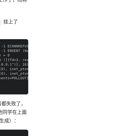
挂上了
-1 ECONNREFUSED (Connection refused)

-1 ENOENT (No such file or directory)

 = 0

 ([{fd=3, revents=POLLIN|POLLHUP}])

0.0.1")}, 16) = 0

0), inet_pton(AF_INET6, "::1", &sin6_addr), sin6_scope_id=0}, 28
0), inet_pton(AF_INET6, "::1", &sin6_addr), sin6_scope_id=0}, 28
ents=POLLOUT}])

两者都失败了，
他同学在上面
 生成）：