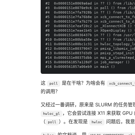
#2  0x0000151e8069a6ad in ?? () from /lib/x
#3  0x0000151e8070e9c6 in poll () from /lib
#4  0x0000151e7fa7928b in ?? () from /lib/x
#5  0x0000151e7fa76b8e in xcb_connect_to_f
#6  0x0000151e7fa7b279 in xcb_connect_to_d
#7  0x0000151e7eaf20c2 in _XConnectXCB () 
#8  0x0000151e7eae1b45 in XOpenDisplay () 
#9  0x0000151e8036437b in ?? () from /usr/
#10 0x0000151e80bba58e in ?? () from /lib/x
#11 0x0000151e80bc1c31 in hwloc_topology_l
#12 0x0000151e80379047 in pmixp_libpmix_jo
#13 0x0000151e8037d3d9 in pmixp_stepd_init
#14 0x0000151e80375dbb in mpi_p_slurmstepd
#15 0x0000561857a128df in job_manager ()

这
是在干啥？为啥会有
poll
xcb_connect_
的调用？
又经过一番调研，原来是 SLURM 的任务管理
，它会尝试连接 X11 来获取 
hwloc_gl
（
）。在发现是
问题后，我意
poll
hwloc
的文档说，用