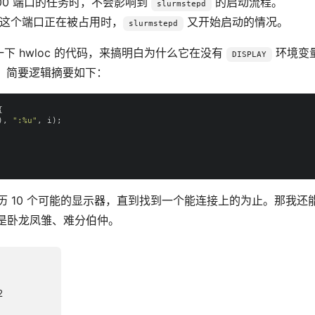
000 端口的任务时，不会影响到
的启动流程。
slurmstepd
这个端口正在被占用时，
又开始启动的情况。
slurmstepd
一下 hwloc 的代码，来搞明白为什么它在没有
环境变
DISPLAY
，简要逻辑摘要如下：
{
),
":%u"
,
i
);
历 10 个可能的显示器，直到找到一个能连接上的为止。那我还
确实是卧龙凤雏、难分伯仲。
2