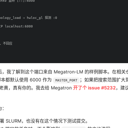
nk0 监听 [::]:6000

ology_load → hwloc_gl 探测 :0

 localhost:6000

议、不回应

我了解到这个端口来自 Megatron-LM 的样例脚本。在相关
都默认使用 6000 作为
；如果把搜索范围扩大
MASTER_PORT
黄，真有你的。我去给 Megatron
开了个 issue #5232
，建
为：
 SLURM，也没有在这个情况下测试提交。