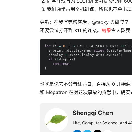
同学往现有的 SLURM 集群提交使用 6
我们通常占用全机训练，所以也不会出现
更新：在我写完博客后，@taoky 去研读了
还要尝试打开到 X11 的连接。
结果
令人昏厥
for
(
i
=
0
;
i
<
HWLOC_GL_SERVER_MAX
;
++
i
)
snprintf
(
displayName
,
sizeof
(
displayName
display
=
XOpenDisplay
(
displayName
);
if
(
!
display
)
continue
;
}
也就是说它不分青红皂白，直接从 0 开始遍
和 Megatron 在对这次事故的贡献中，
Shengqi Chen
Life, Computer Science, and 4