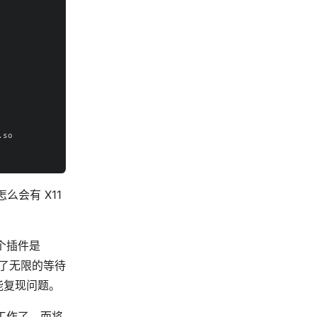
so

么会有 X11
个插件是
入了无限的等待
能复现问题。
工作了，而将