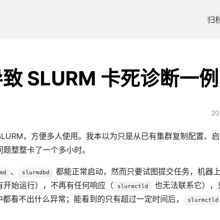
归
导致 SLURM 卡死诊断一例
2
 SLURM，方便多人使用。我本以为只是从已有集群复制配置、
问题整整卡了一个多小时。
、
都能正常启动，然而只要试图提交任务，机器
md
slurmdbd
有开始运行），不再有任何响应（
也无法联系它），
slurmctld
日志中都看不出什么异常；能看到的只有超过一定时间后，
slurmctld