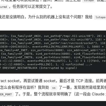
lstopo
，任务就可以正常提交了。
lurmd
我还是没搞明白，为什么别的机器上没有这个问题？我给
lstopo
037]>, {sa_family=AF_UNIX, sun_path=@"/tmp/.X11-unix/X0"}, 20) = 
038]>, {sa_family=AF_UNIX, sun_path="/tmp/.X11-unix/X0"}, 110) = 
039]>, {sa_family=AF_UNIX, sun_path="/var/run/nscd/socket"}, 110)
53039->264130315]>, events=POLLIN|POLLERR|POLLHUP}], 1, 5000) = 1
sa_family=AF_INET, sin_port=htons(6000), sin_addr=inet_addr("127.
 {sa_family=AF_INET6, sin6_port=htons(6000), sin6_flowinfo=htonl(
 {sa_family=AF_INET6, sin6_port=htons(6000), sin6_flowinfo=htonl(
4->[::1]:6000]>, events=POLLIN|POLLOUT}], 1, -1) = 1 ([{fd=3, rev
4->[::1]:6000]>, events=POLLIN}], 1, -1 <unfinished ...>

ct socket，再尝试普通 socket，最后才是 TCP 连接。前
 端口上怎么会有程序在监听？我到处
了一番，发现居然是组里其
ss
了。于是，整个流程就非常明确了（这一段由 Claude
TER_PORT