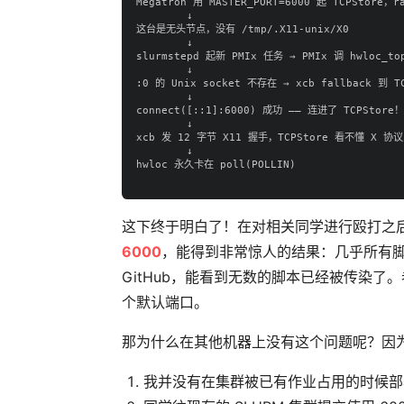
Megatron 用 MASTER_PORT=6000 起 TCPStore，ra
        ↓

这台是无头节点，没有 /tmp/.X11-unix/X0

        ↓

slurmstepd 起新 PMIx 任务 → PMIx 调 hwloc_top
        ↓

:0 的 Unix socket 不存在 → xcb fallback 到 TCP
        ↓

connect([::1]:6000) 成功 —— 连进了 TCPStore！

        ↓

xcb 发 12 字节 X11 握手，TCPStore 看不懂 X 协
        ↓

hwloc 永久卡在 poll(POLLIN)

这下终于明白了！在对相关同学进行殴打之后，
6000
，能得到非常惊人的结果：几乎所有脚本
GitHub，能看到无数的脚本已经被传染了。老
个默认端口。
那为什么在其他机器上没有这个问题呢？因
我并没有在集群被已有作业占用的时候部署