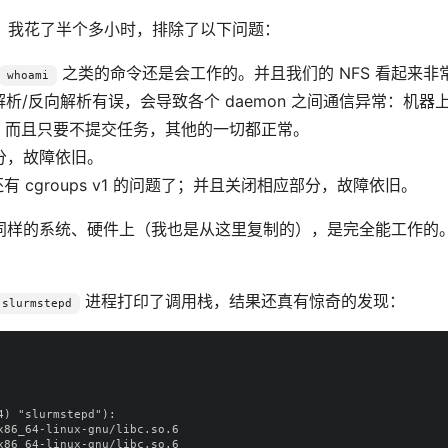
坑，我花了半个多小时，排除了以下问题：
之类的命令还是会工作的。并且我们的 NFS 看起来非
whoami
P 的解析/反向解析有误，会导致各个 daemon 之间通信异常：机
。而且只要不提交任务，其他的一切都正常。
分，故障依旧。
能还有 cgroups v1 的问题了；并且关闭相应部分，故障依旧。
同样的系统、硬件上（我也是从这里复制的），是完全能工作的
进程打印了调用栈，结果还真有惊奇的发现：
slurmstepd
) "slurmstepd"):

86_64-linux-gnu/libc.so.6

86_64-linux-gnu/libc.so.6
