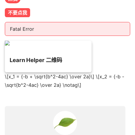
不要点我
Fatal Error
Learn Helper 二维码
\[x_1 = {-b + \sqrt{b^2-4ac} \over 2a}\] \[x_2 = {-b -
\sqrt{b^2-4ac} \over 2a} \notag\]