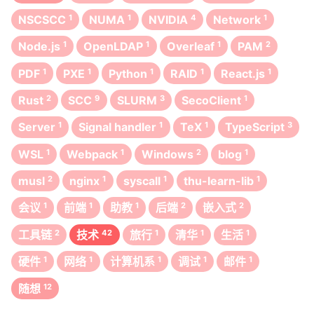
NSCSCC
1
NUMA
1
NVIDIA
4
Network
1
Node.js
1
OpenLDAP
1
Overleaf
1
PAM
2
PDF
1
PXE
1
Python
1
RAID
1
React.js
1
Rust
2
SCC
9
SLURM
3
SecoClient
1
Server
1
Signal handler
1
TeX
1
TypeScript
3
WSL
1
Webpack
1
Windows
2
blog
1
musl
2
nginx
1
syscall
1
thu-learn-lib
1
会议
1
前端
1
助教
1
后端
2
嵌入式
2
工具链
2
技术
42
旅行
1
清华
1
生活
1
硬件
1
网络
1
计算机系
1
调试
1
邮件
1
随想
12