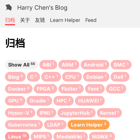
Harry Chen's Blog
归档
关于
友链
Learn Helper
Feed
归档
Show All
55
ABI
1
ARM
1
Android
1
BMC
1
Blog
3
C
1
C++
1
CPU
1
Debian
1
Dell
1
Docker
2
FPGA
2
Flutter
1
Font
1
GCC
1
GPU
5
Gradle
1
HPC
2
HUAWEI
1
Hyper-V
1
IPMI
1
JupyterHub
1
Kernel
1
Kubernetes
1
LDAP
1
Learn Helper
2
Linux
18
MIPS
1
MediaWiki
1
NGINX
4