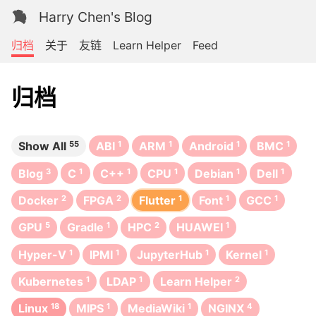
Harry Chen's Blog
归档
关于
友链
Learn Helper
Feed
归档
Show All
55
ABI
1
ARM
1
Android
1
BMC
1
Blog
3
C
1
C++
1
CPU
1
Debian
1
Dell
1
Docker
2
FPGA
2
Flutter
1
Font
1
GCC
1
GPU
5
Gradle
1
HPC
2
HUAWEI
1
Hyper-V
1
IPMI
1
JupyterHub
1
Kernel
1
Kubernetes
1
LDAP
1
Learn Helper
2
Linux
18
MIPS
1
MediaWiki
1
NGINX
4