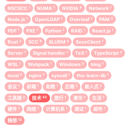
NSCSCC
1
NUMA
1
NVIDIA
4
Network
1
Node.js
1
OpenLDAP
1
Overleaf
1
PAM
2
PDF
1
PXE
1
Python
1
RAID
1
React.js
1
Rust
2
SCC
9
SLURM
3
SecoClient
1
Server
1
Signal handler
1
TeX
1
TypeScript
3
WSL
1
Webpack
1
Windows
2
blog
1
musl
2
nginx
1
syscall
1
thu-learn-lib
1
会议
1
前端
1
助教
1
后端
2
嵌入式
2
工具链
2
技术
42
旅行
1
清华
1
生活
1
硬件
1
网络
1
计算机系
1
调试
1
邮件
1
随想
12